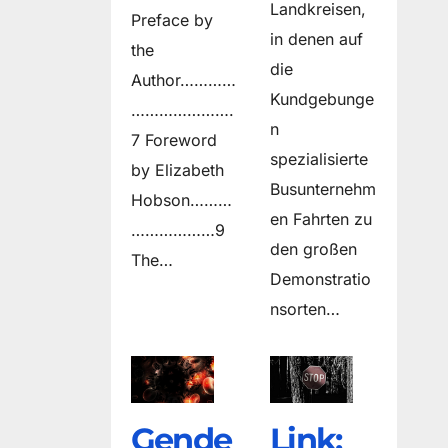
Landkreisen,
Preface by
in denen auf
the
die
Author…………
Kundgebunge
………………….
n
7 Foreword
spezialisierte
by Elizabeth
Busunternehm
Hobson………
en Fahrten zu
………………9
den großen
The…
Demonstratio
nsorten…
Gende
Link: