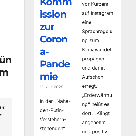
Komm
vor Kurzem
ission
auf Instagram
eine
zur
Sprachregelu
Coron
ng zum
a-
Klimawandel
ün
propagiert
Pande
und damit
im
mie
Aufsehen
erregt.
12. Juli 2025
„Erderwärmu
In der „Nahe-
ng“ heißt es
ht
den-Putin-
dort: „Klingt
r
Verstehern-
angenehm
stehenden“
und positiv.