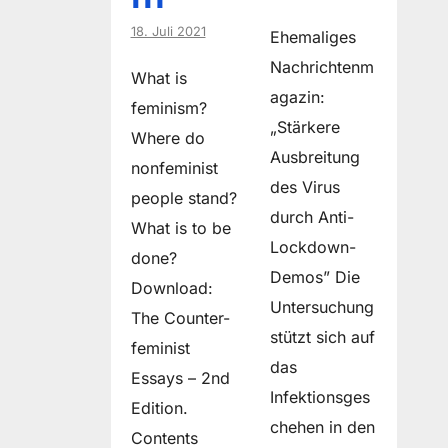
18. Juli 2021
Ehemaliges
Nachrichtenm
What is
agazin:
feminism?
„Stärkere
Where do
Ausbreitung
non­feminist
des Virus
people stand?
durch Anti-
What is to be
Lockdown-
done?
Demos” Die
Download:
Untersuchung
The Counter-
stützt sich auf
feminist
das
Essays – 2nd
Infektionsges
Edition.
chehen in den
Contents