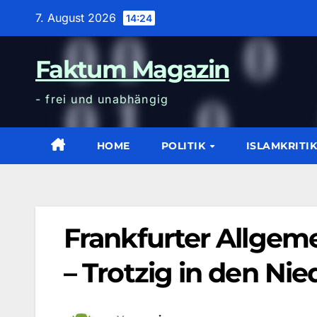
Zum
7. August 2026
14:24
Inhalt
wechseln
Faktum Magazin
- frei und unabhängig
HOME
POLITIK
ISLAMKRITI
Frankfurter Allgem
– Trotzig in den Ni