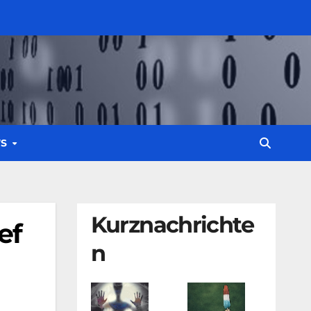
WS
Kurznachrichte
ef
n