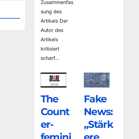
Zusammenfas
sung des
Artikels Der
Autor des
Artikels
kritisiert
scharf…
The
Fake
Count
News:
er­
„Stärk
femini
ere