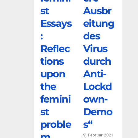
st
Ausbr
Essays
eitung
:
des
Reflec
Virus
tions
durch
upon
Anti-
the
Lockd
femini
own-
st
Demo
proble
s“
m
9. Februar 2021