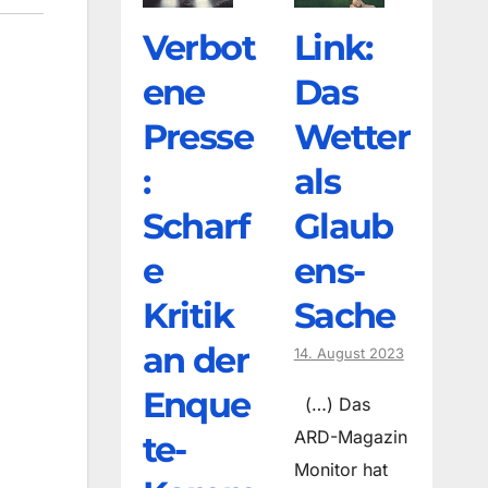
Verbot
Link:
ene
Das
Presse
Wetter
:
als
Scharf
Glaub
e
ens-
Kritik
Sache
an der
14. August 2023
Enque
(…) Das
ARD-Magazin
te-
Monitor hat