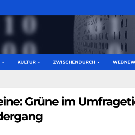
K
KULTUR
ZWISCHENDURCH
WEBNE
eine: Grüne im Umfrageti
edergang