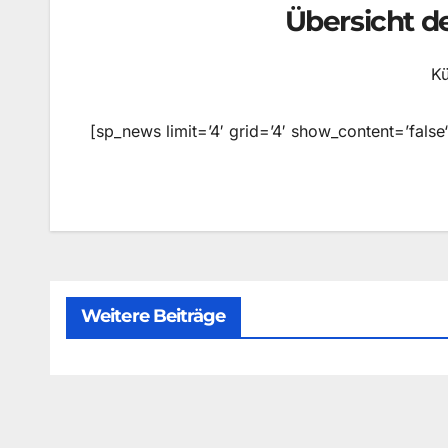
Übersicht d
Kü
[sp_news limit=’4′ grid=’4′ show_content=’fals
Weitere Beiträge