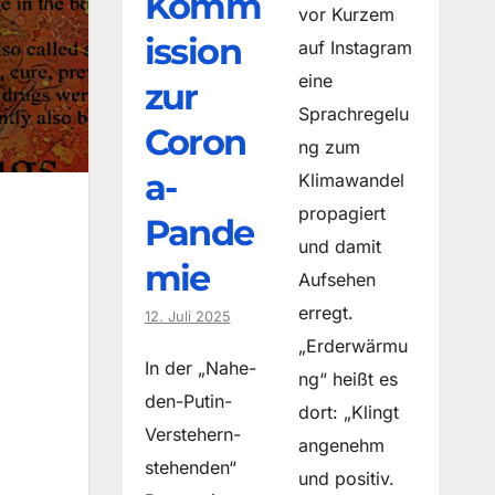
Komm
vor Kurzem
ission
auf Instagram
eine
zur
Sprachregelu
Coron
ng zum
a-
Klimawandel
propagiert
Pande
und damit
mie
Aufsehen
erregt.
12. Juli 2025
„Erderwärmu
In der „Nahe-
ng“ heißt es
den-Putin-
dort: „Klingt
Verstehern-
angenehm
stehenden“
und positiv.