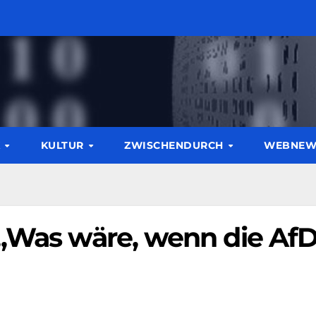
K
KULTUR
ZWISCHENDURCH
WEBNE
 „Was wäre, wenn die Af