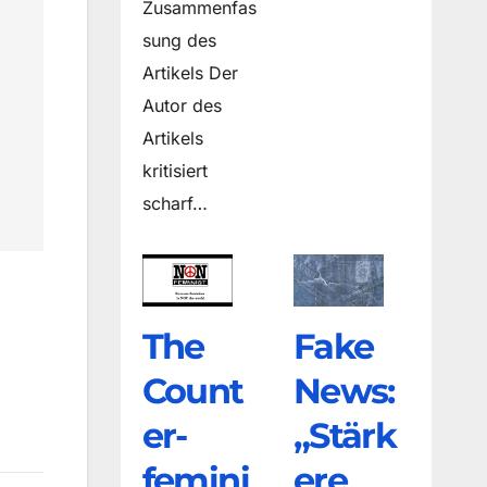
Zusammenfas
sung des
Artikels Der
Autor des
Artikels
kritisiert
scharf…
The
Fake
Count
News:
er­
„Stärk
femini
ere