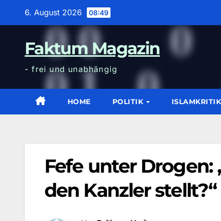
Zum
6. August 2026
08:49
Inhalt
wechseln
Faktum Magazin
- frei und unabhängig
HOME
POLITIK
ISLAMKRITI
Fefe unter Drogen:
den Kanzler stellt?“