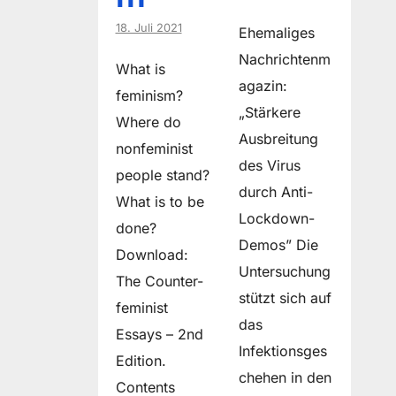
18. Juli 2021
Ehemaliges
Nachrichtenm
What is
agazin:
feminism?
„Stärkere
Where do
Ausbreitung
non­feminist
des Virus
people stand?
durch Anti-
What is to be
Lockdown-
done?
Demos” Die
Download:
Untersuchung
The Counter-
stützt sich auf
feminist
das
Essays – 2nd
Infektionsges
Edition.
chehen in den
Contents