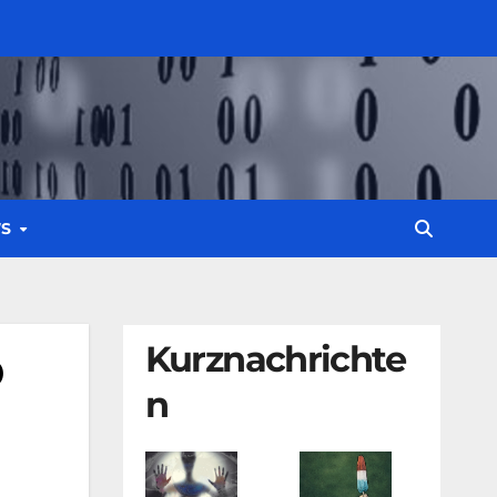
WS
Kurznachrichte
D
n