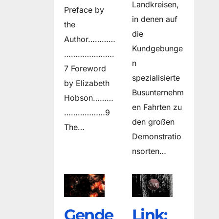
Landkreisen,
Preface by
in denen auf
the
die
Author…………
Kundgebunge
………………….
n
7 Foreword
spezialisierte
by Elizabeth
Busunternehm
Hobson………
en Fahrten zu
………………9
den großen
The…
Demonstratio
nsorten…
Gende
Link: