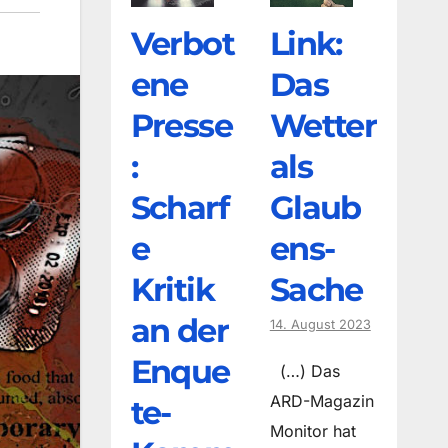
Verbot
Link:
ene
Das
Presse
Wetter
:
als
Scharf
Glaub
e
ens-
Kritik
Sache
an der
14. August 2023
Enque
(…) Das
ARD-Magazin
te-
Monitor hat