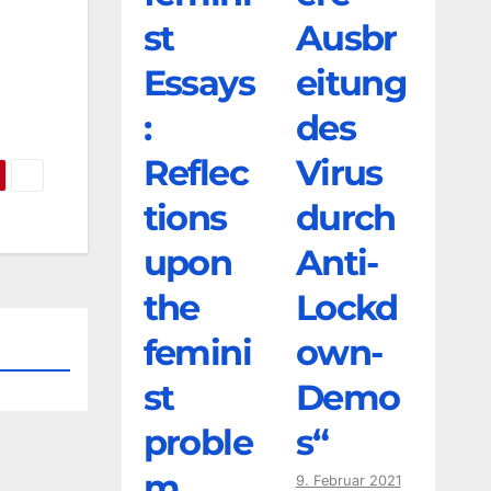
st
Ausbr
Essays
eitung
:
des
Reflec
Virus
tions
durch
upon
Anti-
the
Lockd
femini
own-
st
Demo
proble
s“
m
9. Februar 2021