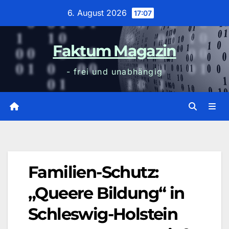
Zum
6. August 2026
17:07
Inhalt
wechseln
Faktum Magazin
- frei und unabhängig
Familien-Schutz:
„Queere Bildung“ in
Schleswig-Holstein