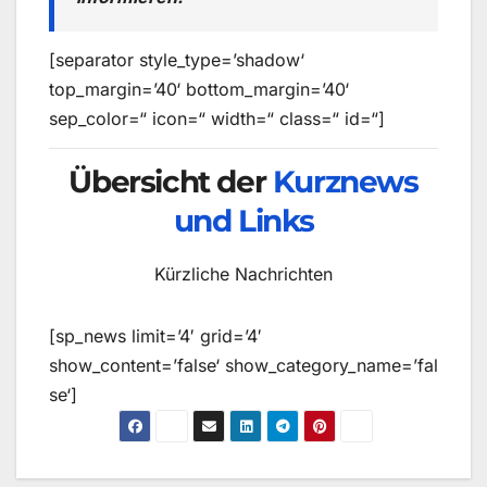
[separator style_type=’shadow‘
top_margin=’40‘ bottom_margin=’40‘
sep_color=“ icon=“ width=“ class=“ id=“]
Übersicht der
Kurznews
und Links
Kürzliche Nachrichten
[sp_news limit=’4′ grid=’4′
show_content=’false‘ show_category_name=’fal
se‘]