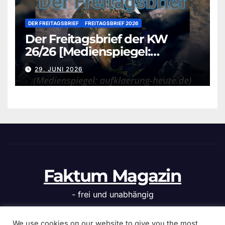
DER FREITAGSBRIEF
FREITAGSBRIEF 2026
Der Freitagsbrief der KW
26/26 [Medienspiegel:
aufklaerung-heute.de]
29. JUNI 2026
Faktum Magazin
- frei und unabhängig
We use cookies on our website to give you the most