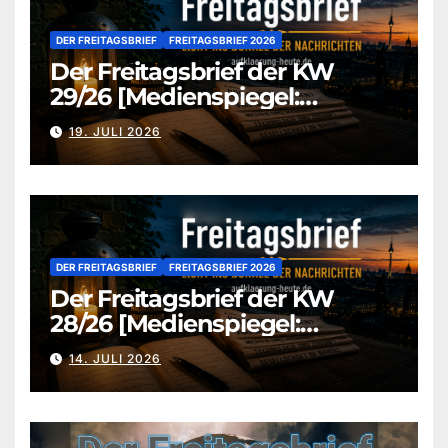
DER FREITAGSBRIEF
FREITAGSBRIEF 2026
Der Freitagsbrief der KW
29/26 [Medienspiegel:
aufklaerung-heute.de]
19. JULI 2026
DER FREITAGSBRIEF
FREITAGSBRIEF 2026
Der Freitagsbrief der KW
28/26 [Medienspiegel:
aufklaerung-heute.de]
14. JULI 2026