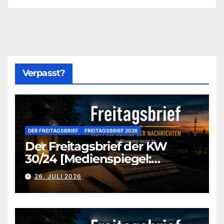
Verpasst?
DER FREITAGSBRIEF
FREITAGSBRIEF 2026
Der Freitagsbrief der KW
30/24 [Medienspiegel:
aufklaerung-heute-de]
26. JULI 2026