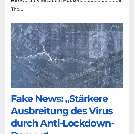
Foreword by Elizabeth Hobson………………………9
The…
Fake News: „Stärkere
Ausbreitung des Virus
durch Anti-Lockdown-