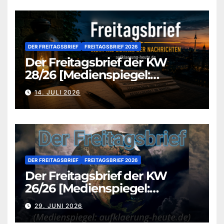
DER FREITAGSBRIEF
FREITAGSBRIEF 2026
Der Freitagsbrief der KW
28/26 [Medienspiegel:
aufklaerung-heute.de]
14. JULI 2026
DER FREITAGSBRIEF
FREITAGSBRIEF 2026
Der Freitagsbrief der KW
26/26 [Medienspiegel:
aufklaerung-heute.de]
29. JUNI 2026