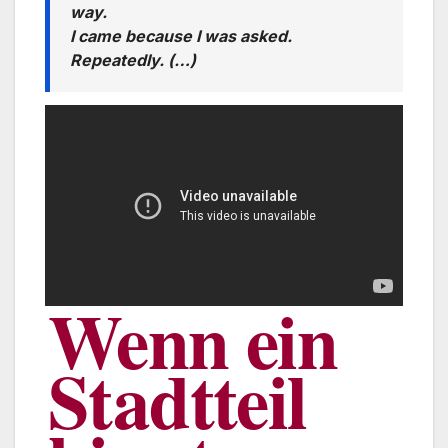
way.
I came because I was asked.
Repeatedly. (…)
Wenn ein
Stadtteil