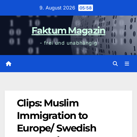
Zum
9. August 2026
05:58
Inhalt
wechseln
Faktum Magazin
- frei und unabhängig
Clips: Muslim
Immigration to
Europe/ Swedish