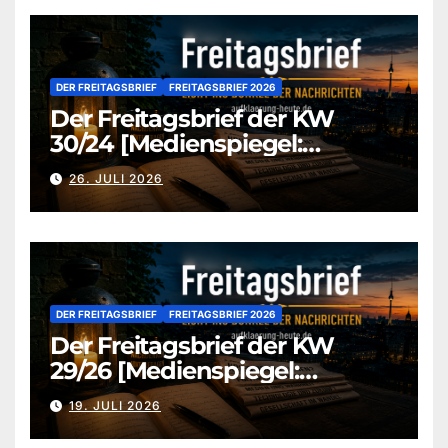
DER FREITAGSBRIEF
FREITAGSBRIEF 2026
Der Freitagsbrief der KW
30/24 [Medienspiegel:
aufklaerung-heute-de]
26. JULI 2026
DER FREITAGSBRIEF
FREITAGSBRIEF 2026
Der Freitagsbrief der KW
29/26 [Medienspiegel:
aufklaerung-heute.de]
19. JULI 2026