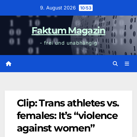
Zum
9. August 2026
10:53
Inhalt
wechseln
Faktum Magazin
- frei und unabhängig
Clip: Trans athletes vs.
females: It’s “violence
against women”