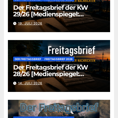
Der Freitagsbrief der KW
29/26 [Medienspiegel:
aufklaerung-heute.de]
19. JULI 2026
DER FREITAGSBRIEF
FREITAGSBRIEF 2026
Der Freitagsbrief der KW
28/26 [Medienspiegel:
aufklaerung-heute.de]
14. JULI 2026