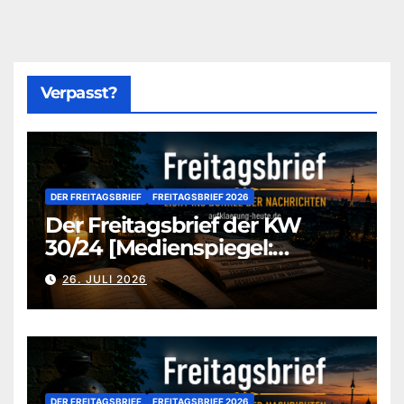
Verpasst?
DER FREITAGSBRIEF
FREITAGSBRIEF 2026
Der Freitagsbrief der KW
30/24 [Medienspiegel:
aufklaerung-heute-de]
26. JULI 2026
DER FREITAGSBRIEF
FREITAGSBRIEF 2026