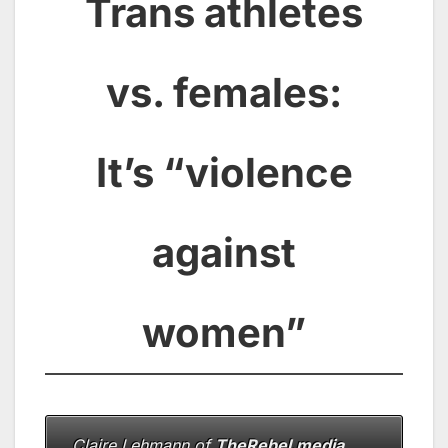
Trans athletes
vs. females:
It’s “violence
against
women”
Claire Lehmann of
TheRebel.media