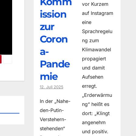
Komm
vor Kurzem
ission
auf Instagram
eine
zur
Sprachregelu
Coron
ng zum
a-
Klimawandel
propagiert
Pande
und damit
mie
Aufsehen
erregt.
12. Juli 2025
„Erderwärmu
In der „Nahe-
ng“ heißt es
den-Putin-
dort: „Klingt
Verstehern-
angenehm
stehenden“
und positiv.