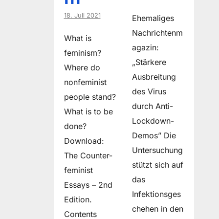
18. Juli 2021
Ehemaliges
Nachrichtenm
What is
agazin:
feminism?
„Stärkere
Where do
Ausbreitung
non­feminist
des Virus
people stand?
durch Anti-
What is to be
Lockdown-
done?
Demos” Die
Download:
Untersuchung
The Counter-
stützt sich auf
feminist
das
Essays – 2nd
Infektionsges
Edition.
chehen in den
Contents