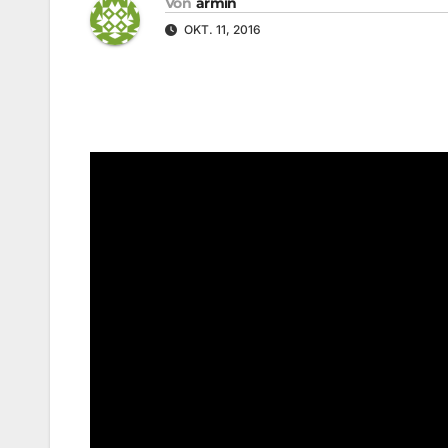
Von
armin
OKT. 11, 2016