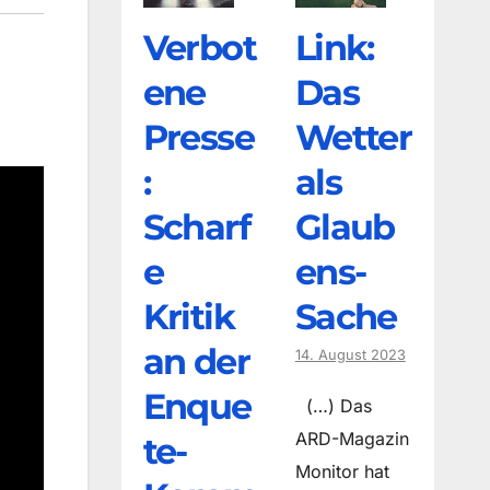
Verbot
Link:
ene
Das
Presse
Wetter
:
als
Scharf
Glaub
e
ens-
Kritik
Sache
an der
14. August 2023
Enque
(…) Das
ARD-Magazin
te-
Monitor hat