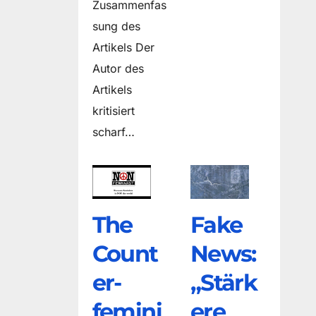
Zusammenfas
sung des
Artikels Der
Autor des
Artikels
kritisiert
scharf…
The
Fake
Count
News:
er­
„Stärk
femini
ere