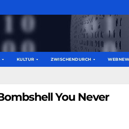
K
KULTUR
ZWISCHENDURCH
WEBNE
s Bombshell You Never