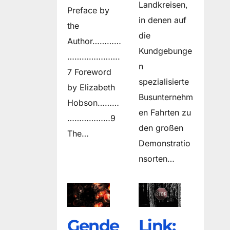
Landkreisen,
Preface by
in denen auf
the
die
Author…………
Kundgebunge
………………….
n
7 Foreword
spezialisierte
by Elizabeth
Busunternehm
Hobson………
en Fahrten zu
………………9
den großen
The…
Demonstratio
nsorten…
Gende
Link: