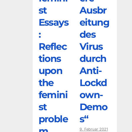
st
Ausbr
Essays
eitung
:
des
Reflec
Virus
tions
durch
upon
Anti-
the
Lockd
femini
own-
st
Demo
proble
s“
m
9. Februar 2021