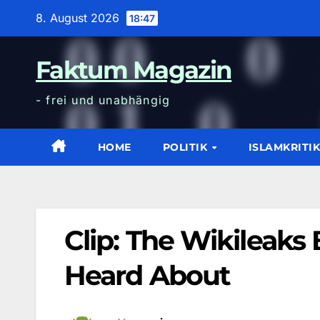
Zum
8. August 2026
18:47
Inhalt
wechseln
Faktum Magazin
- frei und unabhängig
HOME
POLITIK
ISLAMKRITI
Clip: The Wikileak
Heard About