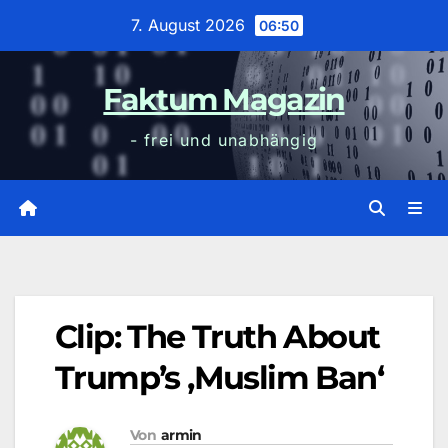
Zum
7. August 2026
06:50
Inhalt
wechseln
Faktum Magazin
- frei und unabhängig
Clip: The Truth About
Trump’s ‚Muslim Ban‘
Von
armin