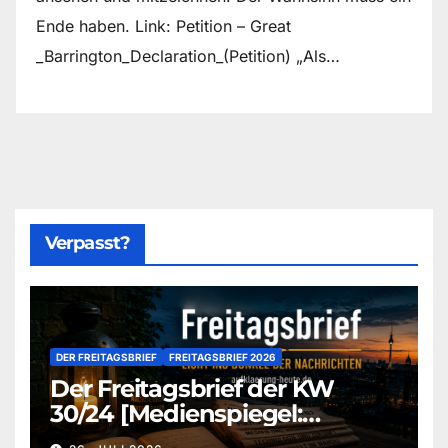
Ende haben. Link: Petition – Great
_Barrington_Declaration_(Petition) „Als…
Verpasst?
DER FREITAGSBRIEF
FREITAGSBRIEF 2026
Der Freitagsbrief der KW
30/24 [Medienspiegel:
aufklaerung-heute-de]