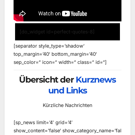
[do_widget id=perfect-quotes-8]
[separator style_type=’shadow‘
top_margin=’40‘ bottom_margin=’40‘
sep_color=“ icon=“ width=“ class=“ id=“]
Übersicht der
Kurznews
und Links
Kürzliche Nachrichten
[sp_news limit=’4′ grid=’4′
show_content=’false‘ show_category_name=’fal