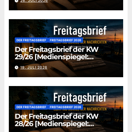
26. JULI 2026
DER FREITAGSBRIEF
FREITAGSBRIEF 2026
Der Freitagsbrief der KW
29/26 [Medienspiegel:
aufklaerung-heute.de]
19. JULI 2026
DER FREITAGSBRIEF
FREITAGSBRIEF 2026
Der Freitagsbrief der KW
28/26 [Medienspiegel:
aufklaerung-heute.de]