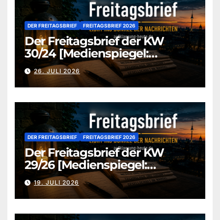
DER FREITAGSBRIEF
FREITAGSBRIEF 2026
Der Freitagsbrief der KW
30/24 [Medienspiegel:
aufklaerung-heute-de]
26. JULI 2026
DER FREITAGSBRIEF
FREITAGSBRIEF 2026
Der Freitagsbrief der KW
29/26 [Medienspiegel:
aufklaerung-heute.de]
19. JULI 2026