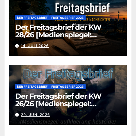
DER FREITAGSBRIEF
FREITAGSBRIEF 2026
Der Freitagsbrief der KW
28/26 [Medienspiegel:
aufklaerung-heute.de]
14. JULI 2026
DER FREITAGSBRIEF
FREITAGSBRIEF 2026
Der Freitagsbrief der KW
26/26 [Medienspiegel:
aufklaerung-heute.de]
29. JUNI 2026