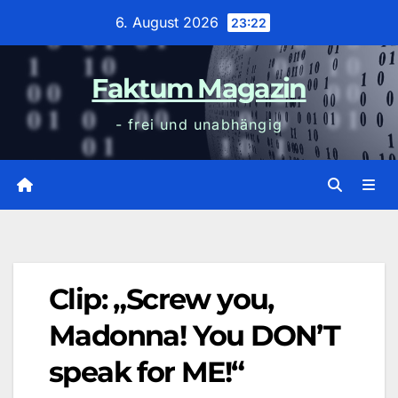
Zum
6. August 2026
23:22
Inhalt
wechseln
Faktum Magazin
- frei und unabhängig
Clip: „Screw you,
Madonna! You DON’T
speak for ME!“