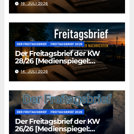
aufklaerung-heute.de]
19. JULI 2026
DER FREITAGSBRIEF
FREITAGSBRIEF 2026
Der Freitagsbrief der KW
28/26 [Medienspiegel:
aufklaerung-heute.de]
14. JULI 2026
DER FREITAGSBRIEF
FREITAGSBRIEF 2026
Der Freitagsbrief der KW
26/26 [Medienspiegel: