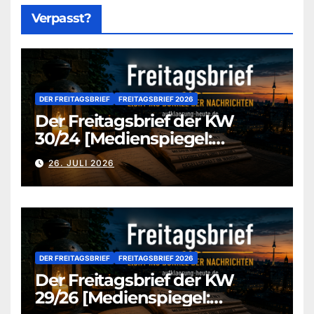
Verpasst?
DER FREITAGSBRIEF
FREITAGSBRIEF 2026
Der Freitagsbrief der KW
30/24 [Medienspiegel:
aufklaerung-heute-de]
26. JULI 2026
DER FREITAGSBRIEF
FREITAGSBRIEF 2026
Der Freitagsbrief der KW
29/26 [Medienspiegel: