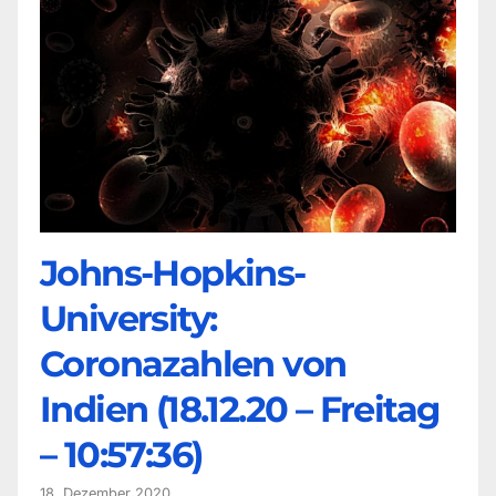
Johns-Hopkins-
University:
Coronazahlen von
Indien (18.12.20 – Freitag
– 10:57:36)
18. Dezember 2020