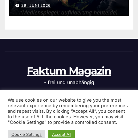
aufklaerung-heute.de]
29. JUNI 2026
Faktum Magazin
- frei und unabhängig
We use cookies on our website to give you the most
relevant experience by remembering your preferences
and repeat visits. By clicking “Accept All”, you consent
Stolz präsentiert von WordPress
|
Theme: News Click von
to the use of ALL the cookies. However, you may visit
Themeansar
"Cookie Settings" to provide a controlled consent.
Cookie Settings
Accept All
Home
Politik
Islamkritik
Kultur
zwischendurch
Webnews