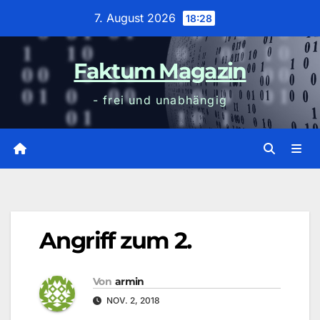
Zum
7. August 2026
18:28
Inhalt
wechseln
Faktum Magazin
- frei und unabhängig
Angriff zum 2.
Von
armin
NOV. 2, 2018