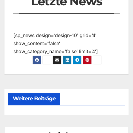
Letzte News
[sp_news design=’design-10′ grid=’4′
show_content=’false‘
show_category_name=’false‘ limit=’4′]
Weitere Beiträge