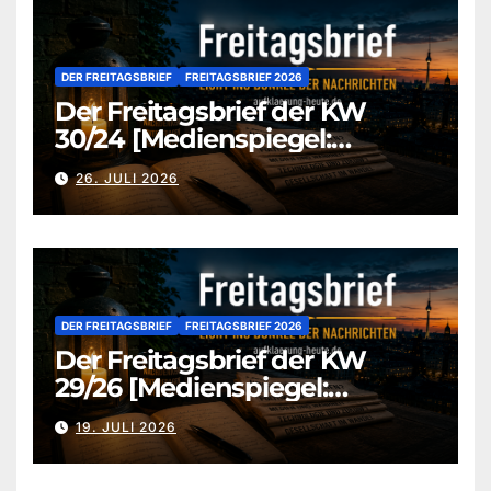
DER FREITAGSBRIEF
FREITAGSBRIEF 2026
Der Freitagsbrief der KW
30/24 [Medienspiegel:
aufklaerung-heute-de]
26. JULI 2026
DER FREITAGSBRIEF
FREITAGSBRIEF 2026
Der Freitagsbrief der KW
29/26 [Medienspiegel:
aufklaerung-heute.de]
19. JULI 2026