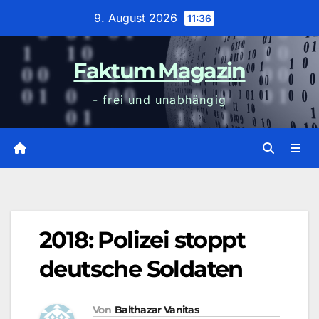
Zum
9. August 2026
11:36
Inhalt
wechseln
Faktum Magazin
- frei und unabhängig
2018: Polizei stoppt
deutsche Soldaten
Von
Balthazar Vanitas