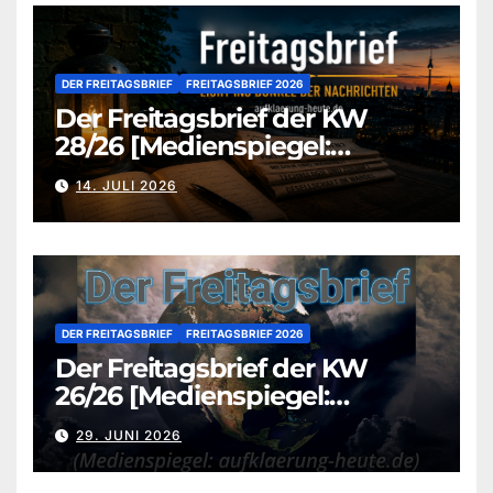
DER FREITAGSBRIEF
FREITAGSBRIEF 2026
Der Freitagsbrief der KW
28/26 [Medienspiegel:
aufklaerung-heute.de]
14. JULI 2026
DER FREITAGSBRIEF
FREITAGSBRIEF 2026
Der Freitagsbrief der KW
26/26 [Medienspiegel:
aufklaerung-heute.de]
29. JUNI 2026