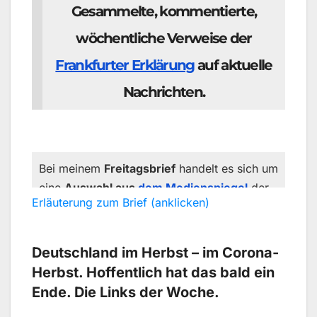
Gesammelte, kommentierte,
wöchentliche Verweise der
Frankfurter Erklärung
auf aktuelle
Nachrichten.
Bei meinem
Freitagsbrief
handelt es sich um
eine
Auswahl aus
dem Medienspiegel
der
Erläuterung zum Brief (anklicken)
Frankfurter Erklärung zur
Gleichstellungspolitik
, aber jene Erklärung
steht mit ihrem besonderen Zweck ganz für
Deutschland im Herbst – im Corona-
sich. Es gibt eine Liste von Unterzeichnern,
Herbst. Hoffentlich hat das bald ein
aber diese steht in keinerlei Zusammenhang
Ende. Die Links der Woche.
mit dem Medienspiegel. Im
Medienspiegel