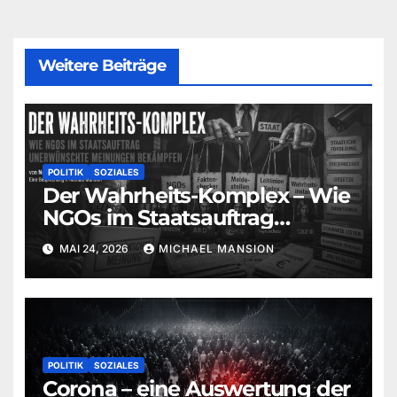
Weitere Beiträge
POLITIK
SOZIALES
Der Wahrheits-Komplex – Wie
NGOs im Staatsauftrag
unerwünschte Meinungen
MAI 24, 2026
MICHAEL MANSION
bekämpfen (Norbert Häring) |
Eine Besprechung von
Michael Mansion
POLITIK
SOZIALES
Corona – eine Auswertung der