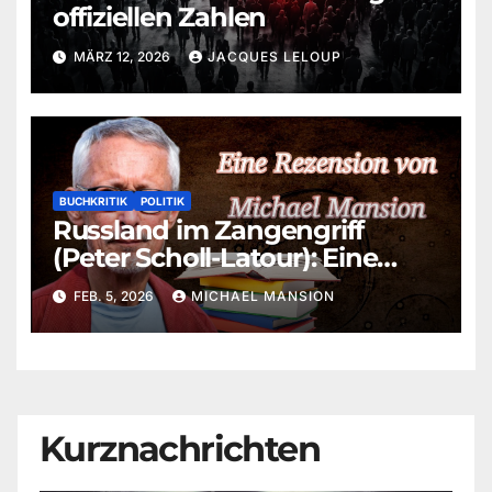
offiziellen Zahlen
MÄRZ 12, 2026
JACQUES LELOUP
BUCHKRITIK
POLITIK
Russland im Zangengriff
(Peter Scholl-Latour): Eine
aktuelle Betrachtung von
FEB. 5, 2026
MICHAEL MANSION
Michael Mansion
Kurznachrichten