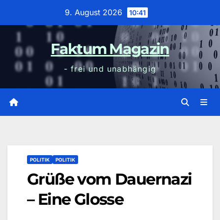
Zum
9. August 2026
10:41
Inhalt
wechseln
Faktum Magazin
- frei und unabhängig
POLITIK
POLITIK
Grüße vom Dauernazi
– Eine Glosse