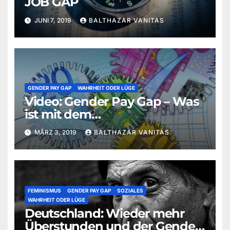
JOB GAP
JUNI 7, 2019
BALTHAZAR VANITAS
GENDER PAY GAP
WAHRHEIT ODER LÜGE
Video: Gender Pay Gap – Was
ist mit dem
Arbeitszeitunterschied?
MÄRZ 3, 2019
BALTHAZAR VANITAS
FEMINISMUS
GENDER PAY GAP
SOZIALES
WAHRHEIT ODER LÜGE
Deutschland: Wieder mehr
Überstunden und der Gender