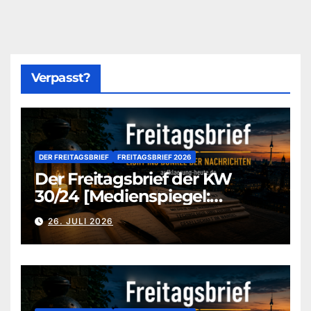
Verpasst?
DER FREITAGSBRIEF
FREITAGSBRIEF 2026
Der Freitagsbrief der KW
30/24 [Medienspiegel:
aufklaerung-heute-de]
26. JULI 2026