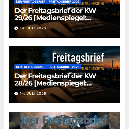
DER FREITAGSBRIEF
FREITAGSBRIEF 2026
Der Freitagsbrief der KW
29/26 [Medienspiegel:
aufklaerung-heute.de]
19. JULI 2026
DER FREITAGSBRIEF
FREITAGSBRIEF 2026
Der Freitagsbrief der KW
28/26 [Medienspiegel:
aufklaerung-heute.de]
14. JULI 2026