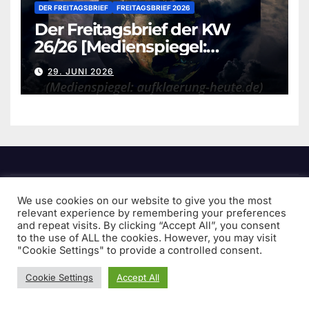
DER FREITAGSBRIEF
FREITAGSBRIEF 2026
Der Freitagsbrief der KW
26/26 [Medienspiegel:
aufklaerung-heute.de]
29. JUNI 2026
We use cookies on our website to give you the most
Faktum Magazin
relevant experience by remembering your preferences
and repeat visits. By clicking “Accept All”, you consent
to the use of ALL the cookies. However, you may visit
- frei und unabhängig
"Cookie Settings" to provide a controlled consent.
Cookie Settings
Accept All