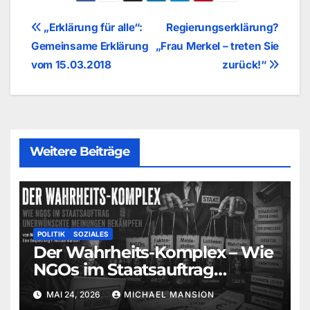
Beitragsnavigation
„Erklärung für alle“:
Regierungserklärung?
Gemeinsame Erklärung
„Frau Merkel – treten Sie
vom 15.03.2018
zurück!“
Weitere Beiträge
POLITIK
SOZIALES
Der Wahrheits-Komplex – Wie
NGOs im Staatsauftrag
unerwünschte Meinungen
MAI 24, 2026
MICHAEL MANSION
bekämpfen (Norbert Häring) |