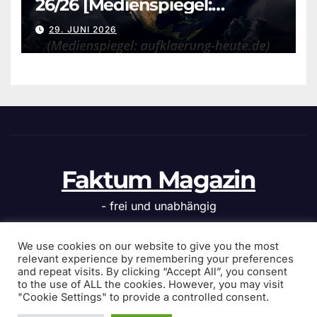
26/26 [Medienspiegel:
aufklaerung-heute.de]
29. JUNI 2026
Faktum Magazin
- frei und unabhängig
We use cookies on our website to give you the most
relevant experience by remembering your preferences
and repeat visits. By clicking “Accept All”, you consent
Stolz präsentiert von WordPress
|
Theme: News Click von
to the use of ALL the cookies. However, you may visit
Themeansar
"Cookie Settings" to provide a controlled consent.