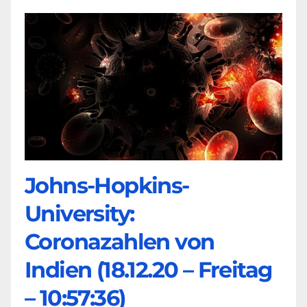
Johns-Hopkins-
University:
Coronazahlen von
Indien (18.12.20 – Freitag
– 10:57:36)