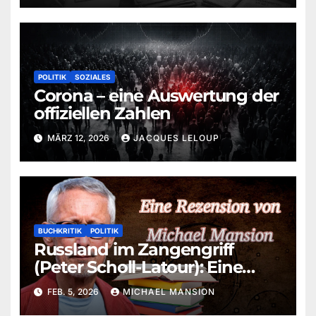
Eine Besprechung von
Michael Mansion
POLITIK
SOZIALES
Corona – eine Auswertung der
offiziellen Zahlen
MÄRZ 12, 2026
JACQUES LELOUP
BUCHKRITIK
POLITIK
Russland im Zangengriff
(Peter Scholl-Latour): Eine
aktuelle Betrachtung von
FEB. 5, 2026
MICHAEL MANSION
Michael Mansion