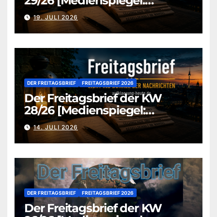
29/26 [Medienspiegel:
aufklaerung-heute.de]
19. JULI 2026
DER FREITAGSBRIEF
FREITAGSBRIEF 2026
Der Freitagsbrief der KW
28/26 [Medienspiegel:
aufklaerung-heute.de]
14. JULI 2026
DER FREITAGSBRIEF
FREITAGSBRIEF 2026
Der Freitagsbrief der KW