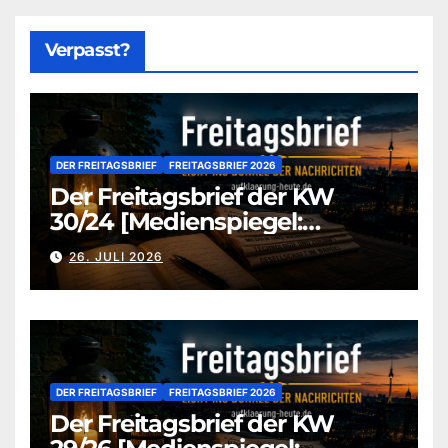
Verpasst?
DER FREITAGSBRIEF
FREITAGSBRIEF 2026
Der Freitagsbrief der KW
30/24 [Medienspiegel:
aufklaerung-heute-de]
26. JULI 2026
DER FREITAGSBRIEF
FREITAGSBRIEF 2026
Der Freitagsbrief der KW