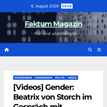
Zum
6. August 2026
04:04
Inhalt
wechseln
Faktum Magazin
- frei und unabhängig
GENDERWAHN
GENDERWAHN
POLITIK
VIDEOS
[Videos] Gender:
Beatrix von Storch im
Gespräch mit