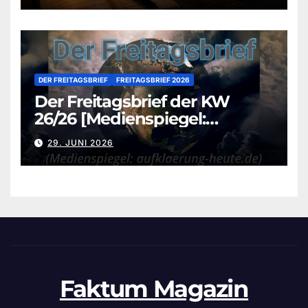
DER FREITAGSBRIEF
FREITAGSBRIEF 2026
Der Freitagsbrief der KW
26/26 [Medienspiegel:
aufklaerung-heute.de]
29. JUNI 2026
Faktum Magazin