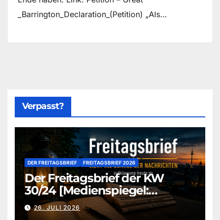
_Barrington_Declaration_(Petition) „Als…
Verpasst?
DER FREITAGSBRIEF
FREITAGSBRIEF 2026
Der Freitagsbrief der KW
30/24 [Medienspiegel:
aufklaerung-heute-de]
26. JULI 2026