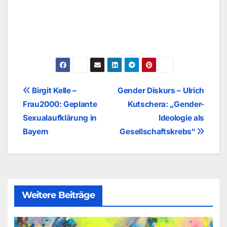
Beitragsnavigation
Birgit Kelle –
Gender Diskurs – Ulrich
Frau2000: Geplante
Kutschera: „Gender-
Sexualaufklärung in
Ideologie als
Bayern
Gesellschaftskrebs“
Weitere Beiträge