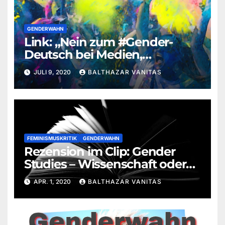
GENDERWAHN
Link: „Nein zum #Gender-
Deutsch bei Medien,
Behörden, …“
JULI 9, 2020
BALTHAZAR VANITAS
FEMINISMUSKRITIK
GENDERWAHN
Rezension im Clip: Gender
Studies – Wissenschaft oder
Ideologie
APR. 1, 2020
BALTHAZAR VANITAS