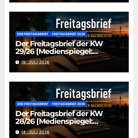
DER FREITAGSBRIEF
FREITAGSBRIEF 2026
Der Freitagsbrief der KW
29/26 [Medienspiegel:
aufklaerung-heute.de]
19. JULI 2026
DER FREITAGSBRIEF
FREITAGSBRIEF 2026
Der Freitagsbrief der KW
28/26 [Medienspiegel:
aufklaerung-heute.de]
14. JULI 2026