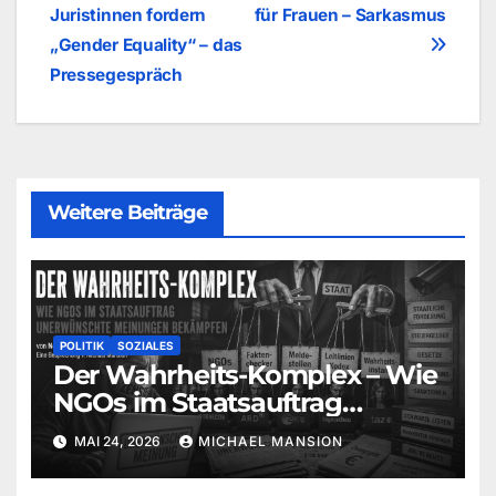
Juristinnen fordern
für Frauen – Sarkasmus
„Gender Equality“ – das
Pressegespräch
Weitere Beiträge
POLITIK
SOZIALES
Der Wahrheits-Komplex – Wie
NGOs im Staatsauftrag
unerwünschte Meinungen
MAI 24, 2026
MICHAEL MANSION
bekämpfen (Norbert Häring) |
Eine Besprechung von