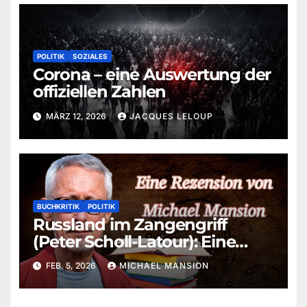
Michael Mansion
POLITIK
SOZIALES
Corona – eine Auswertung der
offiziellen Zahlen
MÄRZ 12, 2026
JACQUES LELOUP
BUCHKRITIK
POLITIK
Russland im Zangengriff
(Peter Scholl-Latour): Eine
aktuelle Betrachtung von
FEB. 5, 2026
MICHAEL MANSION
Michael Mansion