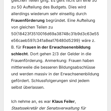
gleichen Teilen ging. Es geht nicht um eine 50
zu 50 Aufteilung des Budgets. Dies wird
allerdings wiederum sehr einseitig durch
Frauenförderung
begründet. Eine Aufteilung
von gleichen Teilen zu
50{18423f3510016d69a38748c31b9d3c63e55
e56caeb597c341a8ea176480d5299} wäre z.
B. für
Frauen in der Erwachsenenbildung
schlecht
. Dort gehen 2/3 der Gelder in die
Frauenförderung. Anmerkung: Frauen haben
mittlerweile die besseren Bildungsabschlüsse
und werden massiv in der Erwachsenenbildung
gefördert. Schlussfolgerungen sind jedem
selbst überlassen.
Ich nehme an, es war
Klaus Feiler
,
Staatssekretär der Senatsverwaltung für