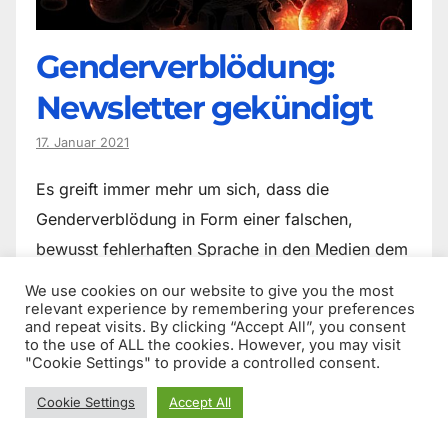
Genderverblödung:
Newsletter gekündigt
17. Januar 2021
Es greift immer mehr um sich, dass die
Genderverblödung in Form einer falschen,
bewusst fehlerhaften Sprache in den Medien dem
potentiellen Konsument aufgezwungen wird.
We use cookies on our website to give you the most
Spotify musste ich bereits kündigen, weil…
relevant experience by remembering your preferences
and repeat visits. By clicking “Accept All”, you consent
to the use of ALL the cookies. However, you may visit
"Cookie Settings" to provide a controlled consent.
Cookie Settings
Accept All