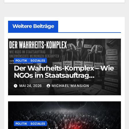
Weitere Beiträge
POLITIK
SOZIALES
Der Wahrheits-Komplex – Wie
NGOs im Staatsauftrag
unerwünschte Meinungen
MAI 24, 2026
MICHAEL MANSION
bekämpfen (Norbert Häring) |
Eine Besprechung von
Michael Mansion
POLITIK
SOZIALES