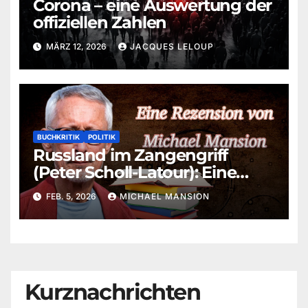
Corona – eine Auswertung der
offiziellen Zahlen
MÄRZ 12, 2026
JACQUES LELOUP
BUCHKRITIK
POLITIK
Russland im Zangengriff
(Peter Scholl-Latour): Eine
aktuelle Betrachtung von
FEB. 5, 2026
MICHAEL MANSION
Michael Mansion
Kurznachrichten